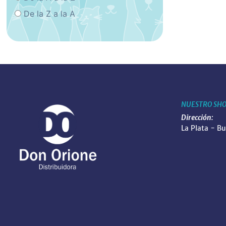
De la Z a la A
NUESTRO SH
Dirección:
La Plata - B