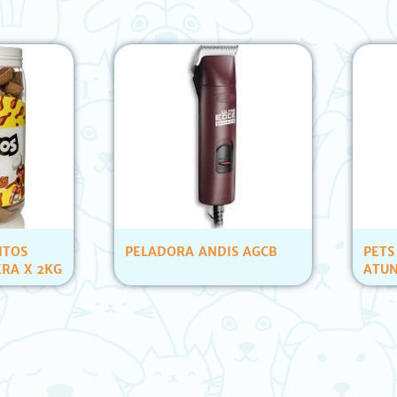
OS
PELADORA ANDIS AGCB
PETS C
 X 2KG
ATUN Y
(12 UN