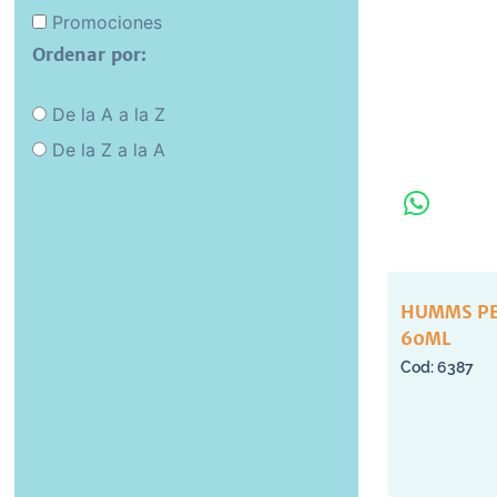
Promociones
Ordenar por:
De la A a la Z
De la Z a la A
HUMMS PE
60ML
6387