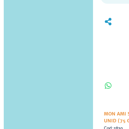
MON AMI 
UNID (75 
2830