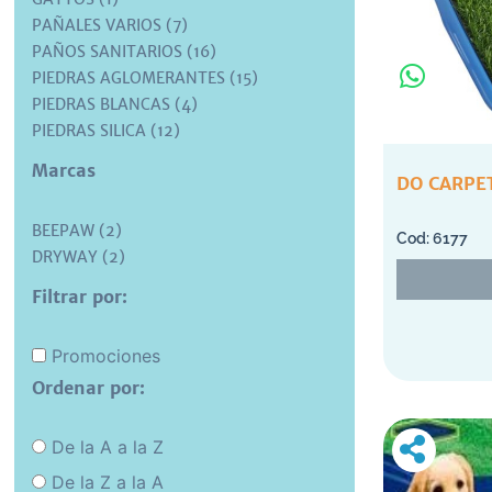
PAÑALES VARIOS (7)
PAÑOS SANITARIOS (16)
PIEDRAS AGLOMERANTES (15)
PIEDRAS BLANCAS (4)
PIEDRAS SILICA (12)
Marcas
DO CARPET
BEEPAW (2)
6177
DRYWAY (2)
Filtrar por:
Promociones
Ordenar por:
De la A a la Z
De la Z a la A