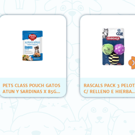
LASS POUCH GATOS
RASCALS PACK 3 PELOTAS
 SARDINAS X 85GR
C/ RELLENO E HIERBA
ID)
(YT80007)