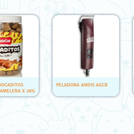
OS
PELADORA ANDIS AGCB
PETS C
 X 2KG
ATUN Y
(12 UN