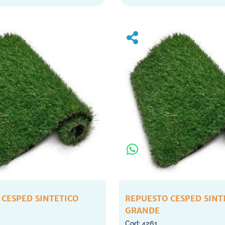
 CESPED SINTETICO
REPUESTO CESPED SINT
GRANDE
4261