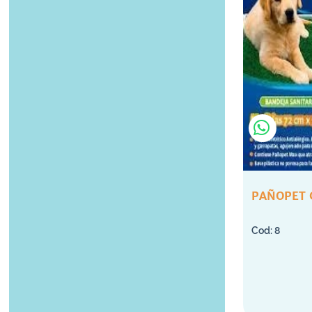
PAÑOPET 
8