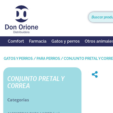
Comfort
Farmacia
Gatos y perros
Otros animale
GATOS Y PERROS
/
PARA PERROS
/
CONJUNTO PRETAL Y CORR
CONJUNTO PRETAL Y
CORREA
Categorias