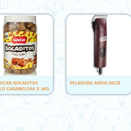
OS
PELADORA ANDIS AGCB
PETS C
 X 2KG
ATUN Y
(12 UN