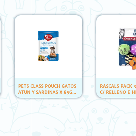
LASS POUCH GATOS
RASCALS PACK 3 PELOTAS
 SARDINAS X 85GR
C/ RELLENO E HIERBA
ID)
(YT80007)