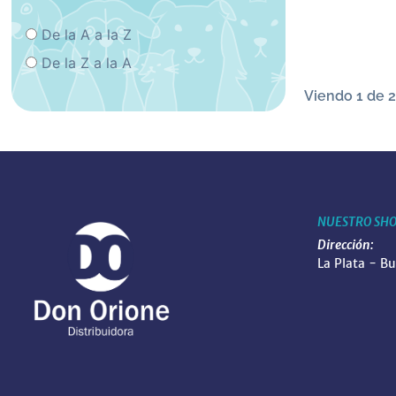
De la A a la Z
De la Z a la A
Viendo 1 de 2
NUESTRO SH
Dirección:
La Plata - B