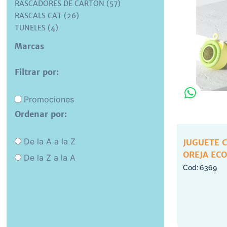
RASCADORES DE CARTON (57)
RASCALS CAT (26)
TUNELES (4)
Marcas
Filtrar por:
Promociones
Ordenar por:
De la A a la Z
JUGUETE 
OREJA ECO
De la Z a la A
6369