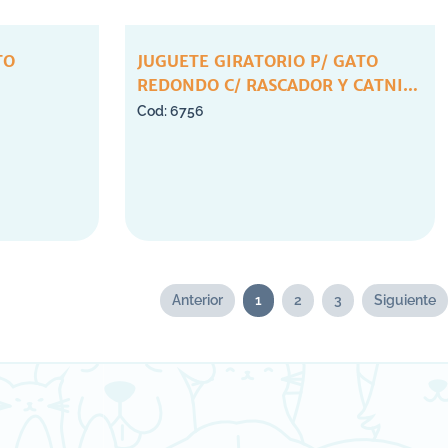
TO
JUGUETE GIRATORIO P/ GATO
REDONDO C/ RASCADOR Y CATNIP
(AF24027)
6756
Anterior
1
2
3
Siguiente