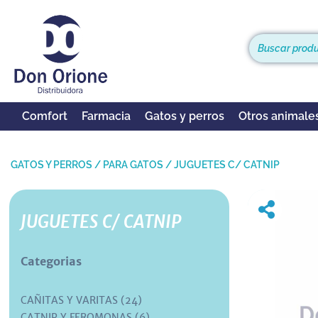
Comfort
Farmacia
Gatos y perros
Otros animale
GATOS Y PERROS
/
PARA GATOS
/
JUGUETES C/ CATNIP
JUGUETES C/ CATNIP
Categorias
CAÑITAS Y VARITAS (24)
CATNIP Y FEROMONAS (6)