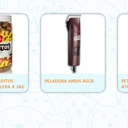
OS
PELADORA ANDIS AGCB
PETS C
 X 2KG
ATUN Y
(12 UN