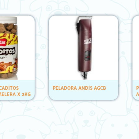
OS
PELADORA ANDIS AGCB
PETS C
 X 2KG
ATUN Y
(12 UN