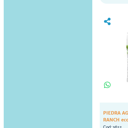
PIEDRA A
RANCH eco
3612