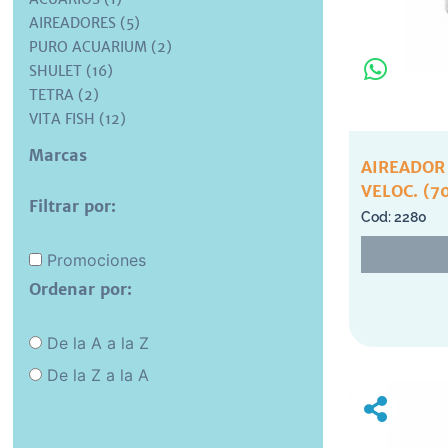
AIREADORES (5)
PURO ACUARIUM (2)
SHULET (16)
TETRA (2)
VITA FISH (12)
Marcas
AIREADOR 
VELOC. (7
Filtrar por:
2280
Promociones
Ordenar por:
De la A a la Z
De la Z a la A