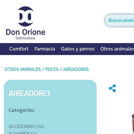
Comfort
Farmacia
Gatos y perros
Otros animale
OTROS ANIMALES
/
PECES
/
AIREADORES
AIREADORES
Categorias
ACCESORIOS (10)
ACUARIOS (1)