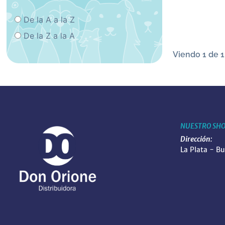
De la A a la Z
De la Z a la A
Viendo 1 de 1
NUESTRO SH
Dirección:
La Plata - B