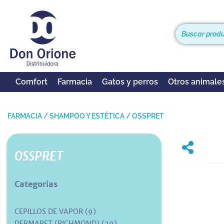
Comfort
Farmacia
Gatos y perros
Otros animale
FARMACIA
/
SHAMPOO Y ESTÉTICA
/
OSSPRET
OSSPRET
Categorias
CEPILLOS DE VAPOR (9)
DERMAPET (RICHMOND) (29)