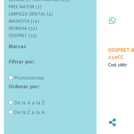
FREE NATUR (2)
LIMPIEZA DENTAL (4)
MASKOTA (19)
MOKSHA (32)
OSSPRET (53)
Marcas
OSSPRET A
250CC
Filtrar por:
1887
Promociones
Ordenar por:
De la A a la Z
De la Z a la A