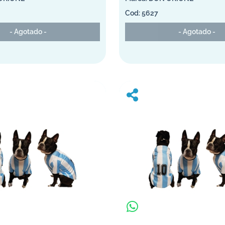
5627
- Agotado -
- Agotado -