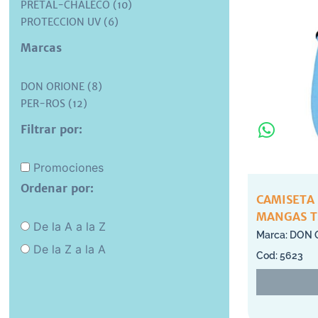
PRETAL-CHALECO (10)
PROTECCION UV (6)
Marcas
DON ORIONE (8)
PER-ROS (12)
Filtrar por:
Promociones
Ordenar por:
CAMISETA
MANGAS T
De la A a la Z
DON 
De la Z a la A
5623