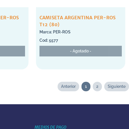
PER-ROS
CAMISETA ARGENTINA PER-ROS
T12 (80)
PER-ROS
5577
- Agotado -
Anterior
1
2
Siguiente
MEDIOS DE PAGO