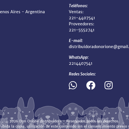
Teléfonos:
uenos Aires - Argentina
Ventas:
221-4407541
Proveedores:
221-5552741
E-mail:
distribuidoradonorione@gmail
WhatsApp:
2214407541
Redes Sociales:
2026 Don Orione distribuidora - Reservados todos los derechos.
ibida la copia, utilización de este contenido sin el consentimiento previo y