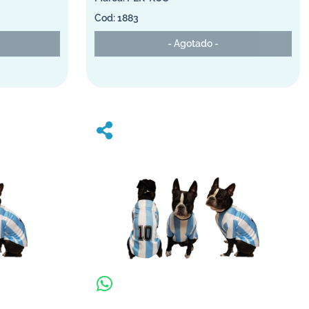
1883
- Agotado -