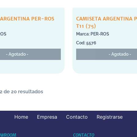
 ARGENTINA PER-ROS
CAMISETA ARGENTINA 
T11 (75)
ROS
PER-ROS
5576
- Agotado -
- Agotado -
2 de 20 resultados
Home
Empresa
Contacto
Registrarse
OWROOM
CONTACTO