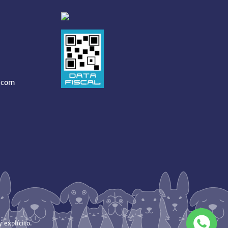
.com
 explícito.