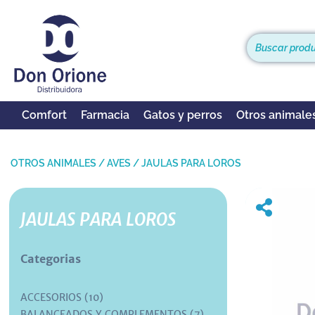
Comfort
Farmacia
Gatos y perros
Otros animale
OTROS ANIMALES
/
AVES
/
JAULAS PARA LOROS
JAULAS PARA LOROS
Categorias
ACCESORIOS (10)
BALANCEADOS Y COMPLEMENTOS (7)