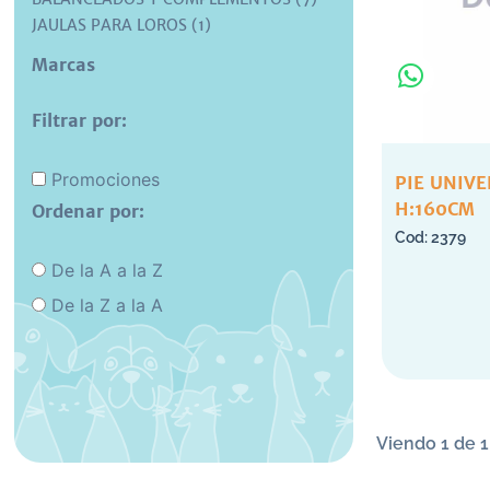
JAULAS PARA LOROS (1)
Marcas
Filtrar por:
Promociones
PIE UNIVE
H:160CM
Ordenar por:
2379
De la A a la Z
De la Z a la A
Viendo 1 de 1