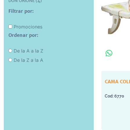
DON ORIONE (4)
Filtrar por:
Promociones
Ordenar por:
De la A a la Z
De la Z a la A
CAMA COL
6770