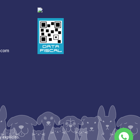
.com
 explícito.