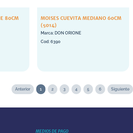
DE 80CM
MOISES CUEVITA MEDIANO 60CM
(5014)
DON ORIONE
6390
Anterior
1
2
3
4
5
6
Siguiente
MEDIOS DE PAGO