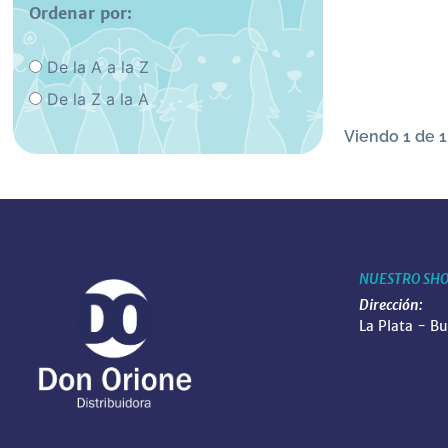
Ordenar por:
De la A a la Z
De la Z a la A
Viendo 1 de 1
NUESTRO SH
Dirección:
La Plata - B