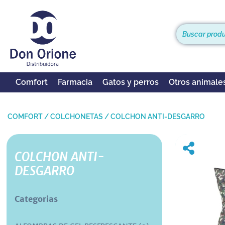
Comfort
Farmacia
Gatos y perros
Otros animale
COMFORT
/
COLCHONETAS
/
COLCHON ANTI-DESGARRO
COLCHON ANTI-
DESGARRO
Categorias