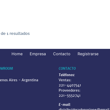
 de 1 resultados
Home
Empresa
Contacto
Registrarse
OWROOM
CONTACTO
Teléfonos:
uenos Aires - Argentina
Ventas:
221-4407541
Proveedores:
221-5552741
E-mail:
distribuidoradonorione@gmail