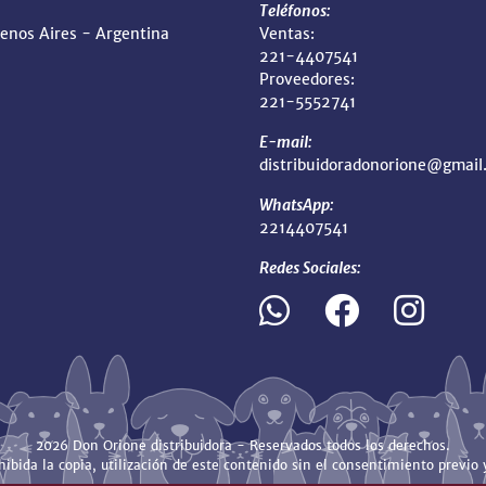
Teléfonos:
uenos Aires - Argentina
Ventas:
221-4407541
Proveedores:
221-5552741
E-mail:
distribuidoradonorione@gmail
WhatsApp:
2214407541
Redes Sociales:
2026 Don Orione distribuidora - Reservados todos los derechos.
ibida la copia, utilización de este contenido sin el consentimiento previo y