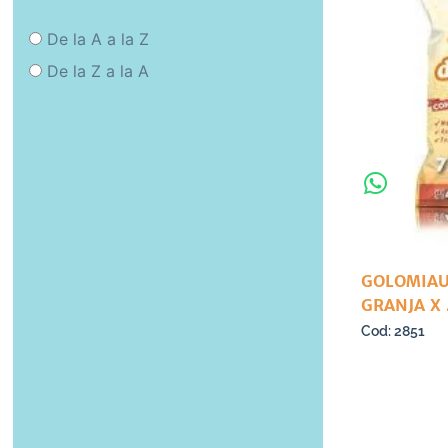
De la A a la Z
De la Z a la A
GOLOMIAU
GRANJA X
2851