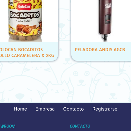
OS
PELADORA ANDIS AGCB
PETS C
 X 2KG
ATUN Y
(12 UN
Home
Empresa
Contacto
Registrarse
OWROOM
CONTACTO