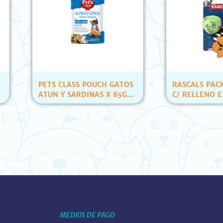
LASS POUCH GATOS
RASCALS PACK 3 PELOTAS
 SARDINAS X 85GR
C/ RELLENO E HIERBA
ID)
(YT80007)
MEDIOS DE PAGO