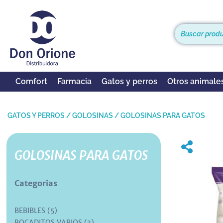
Comfort
Farmacia
Gatos y perros
Otros animale
GATOS Y PERROS
/
GOLOSINAS
/
GOLOSINAS PARA GATOS
GOLOSINAS PARA GATOS
Categorias
BEBIBLES (5)
BOCADITOS VARIOS (3)