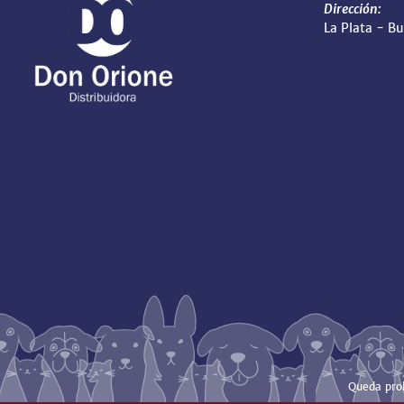
Dirección:
La Plata - B
Queda proh