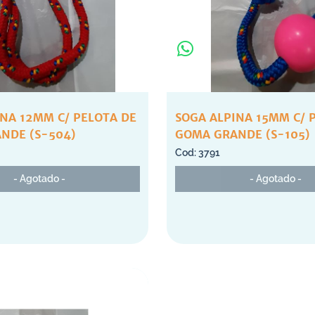
INA 12MM C/ PELOTA DE
SOGA ALPINA 15MM C/ 
NDE (S-504)
GOMA GRANDE (S-105)
3791
- Agotado -
- Agotado -