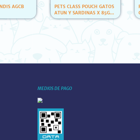
LASS POUCH GATOS
RASCALS PACK 3 PELOTAS
 SARDINAS X 85GR
C/ RELLENO E HIERBA
ID)
(YT80007)
MEDIOS DE PAGO