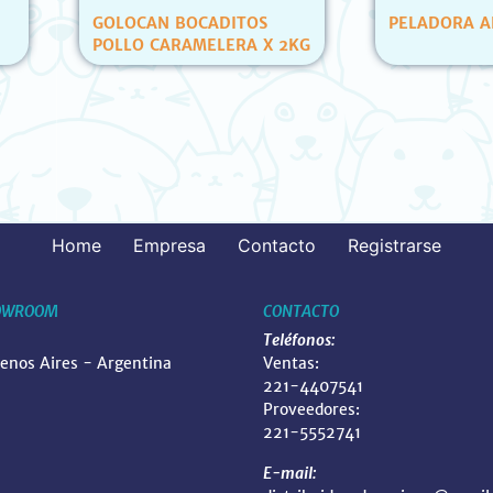
OS
PELADORA ANDIS AGCB
PETS C
 X 2KG
ATUN Y
(12 UN
Home
Empresa
Contacto
Registrarse
OWROOM
CONTACTO
Teléfonos:
uenos Aires - Argentina
Ventas:
221-4407541
Proveedores:
221-5552741
E-mail: