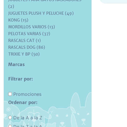
(2)
JUGUETES PLUSH Y PELUCHE (49)
KONG (15)
MORDILLOS VARIOS (13)
PELOTAS VARIAS (37)
RASCALS CAT (1)
RASCALS DOG (86)
TRIXIE Y BP (50)
Marcas
Filtrar por:
Promociones
Ordenar por:
De la A a la Z
De la Z a la A