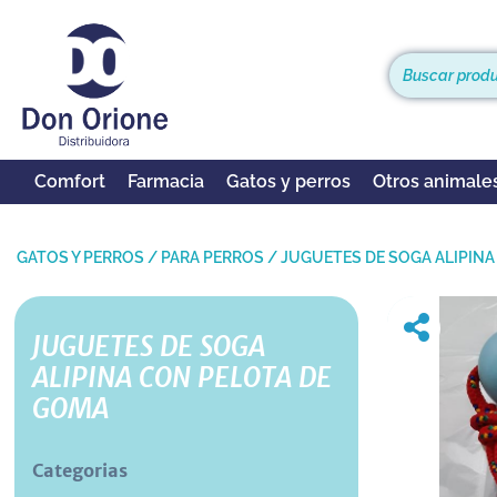
Comfort
Farmacia
Gatos y perros
Otros animale
GATOS Y PERROS
/
PARA PERROS
/
JUGUETES DE SOGA ALIPIN
JUGUETES DE SOGA
ALIPINA CON PELOTA DE
GOMA
Categorias