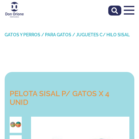
GATOS Y PERROS
/
PARA GATOS
/
JUGUETES C/ HILO SISAL
PELOTA SISAL P/ GATOS X 4
UNID