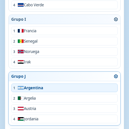
Cabo Verde
4
Grupo I
Francia
1
Senegal
2
Noruega
3
Irak
4
Grupo J
Argentina
1
Argelia
2
Austria
3
Jordania
4