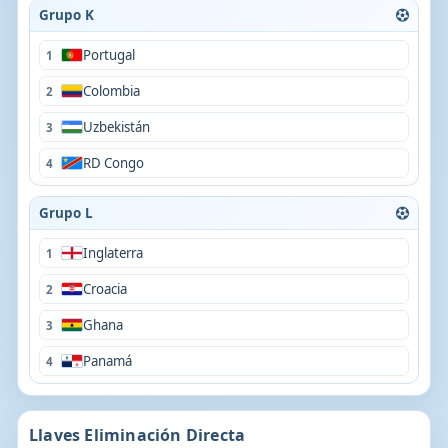
Grupo K
Portugal
1
Colombia
2
Uzbekistán
3
RD Congo
4
Grupo L
Inglaterra
1
Croacia
2
Ghana
3
Panamá
4
Llaves Eliminación Directa