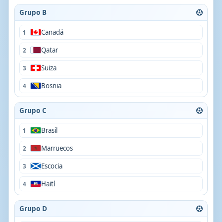
Grupo B
Canadá
1
Qatar
2
Suiza
3
Bosnia
4
Grupo C
Brasil
1
Marruecos
2
Escocia
3
Haití
4
Grupo D