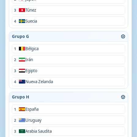
Túnez
3
Suecia
4
Grupo G
Bélgica
1
Irán
2
Egipto
3
Nueva Zelanda
4
Grupo H
España
1
Uruguay
2
Arabia Saudita
3