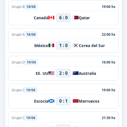
Grupo B
18/06
19:00 hs
6 : 0
Canadá
Qatar
Grupo A
18/06
22:00 hs
1 : 0
México
Corea del Sur
Grupo D
19/06
16:00 hs
2 : 0
EE. UU
Australia
Grupo C
19/06
19:00 hs
0 : 1
Escocia
Marruecos
Grupo C
19/06
21:30 hs