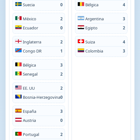
Suecia
0
Bélgica
4
México
2
Argentina
3
Ecuador
0
Egipto
2
Inglaterra
2
Suiza
4
Congo DR
1
Colombia
3
Bélgica
3
Senegal
2
EE. UU
2
Bosnia-Herzegovina
0
España
3
Austria
0
Portugal
2