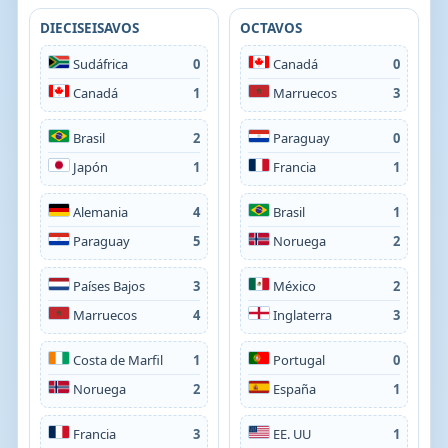
DIECISEISAVOS
OCTAVOS
Sudáfrica
0
Canadá
0
Canadá
1
Marruecos
3
Brasil
2
Paraguay
0
Japón
1
Francia
1
Alemania
4
Brasil
1
Paraguay
5
Noruega
2
Países Bajos
3
México
2
Marruecos
4
Inglaterra
3
Costa de Marfil
1
Portugal
0
Noruega
2
España
1
Francia
3
EE. UU
1