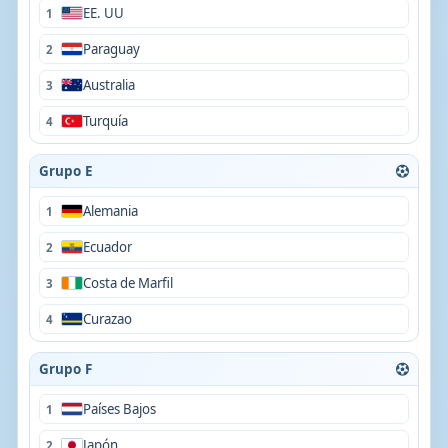
EE. UU
1
Paraguay
2
Australia
3
Turquía
4
Grupo E
Alemania
1
Ecuador
2
Costa de Marfil
3
Curazao
4
Grupo F
Países Bajos
1
Japón
2